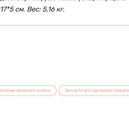
17*5 см.
Вес: 5,16 кг.
ee
епления запасного колеса
Запчасти для курганских прицеп