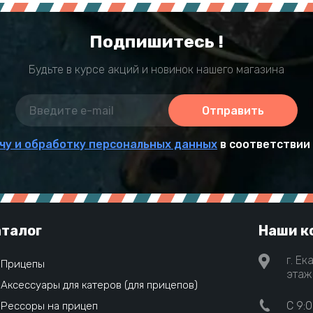
Подпишитесь !
Будьте в курсе акций и новинок нашего магазина
Отправить
чу и обработку персональных данных
в соответствии
талог
Наши к
г. Ек
Прицепы
этаж 
Аксессуары для катеров (для прицепов)
C 9:0
Рессоры на прицеп