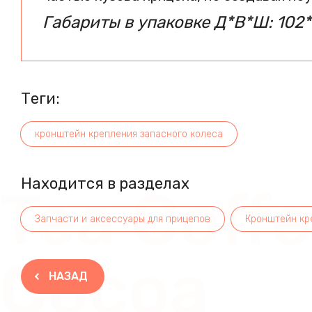
Габариты в упаковке Д*В*Ш:
102*
теги:
кронштейн крепления запасного колеса
Находится в разделах
Tea Coff
Запчасти и аксессуары для прицепов
Кронштейн кр
Cocoa
НАЗАД