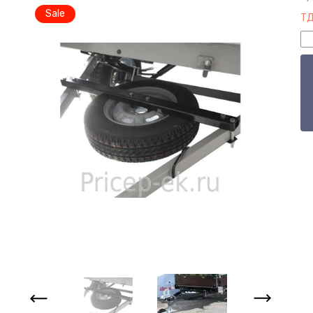
Sale
ТД