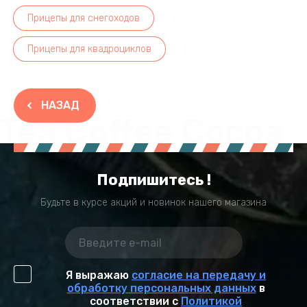
Прицепы для снегоходов
Прицепы для квадроциклов
НАЗАД
Tea Coffee Cocoa
Подпишитесь !
Будьте в курсе акций и новинок нашего магазина
Я выражаю
согласие на передачу и
обработку персональных данных
в
соответствии с
Политикой