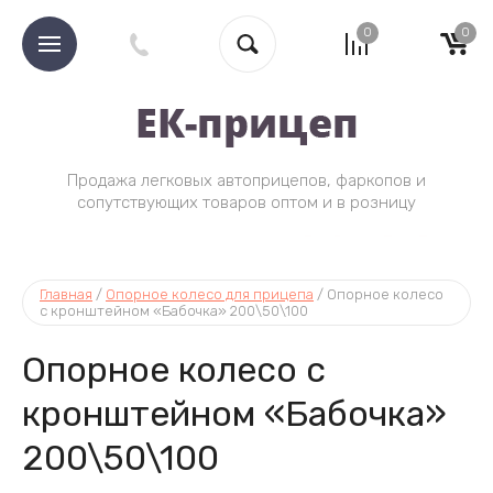
0
0
Продажа легковых автоприцепов, фаркопов и
Tea Coff
сопутствующих товаров оптом и в розницу
Главная
 / 
Опорное колесо для прицепа
 / 
Опорное колесо 
с кронштейном «Бабочка» 200\50\100
Опорное колесо с
кронштейном «Бабочка»
200\50\100