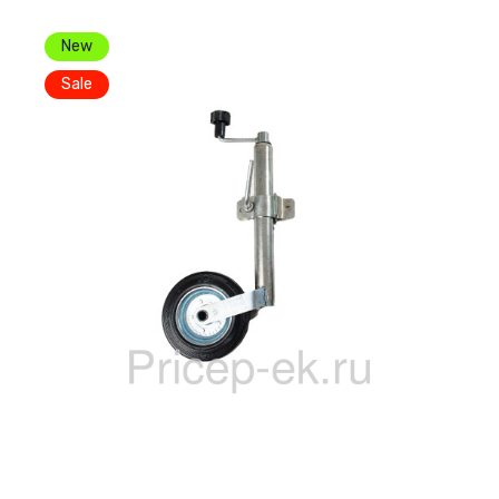
New
Sale