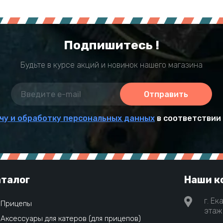
Подпишитесь !
Будьте в курсе акций и новинок нашего магазина
Отправить
чу и обработку персональных данных
в соответствии
талог
Наши к
г. Ек
Прицепы
этаж 
Аксессуары для катеров (для прицепов)