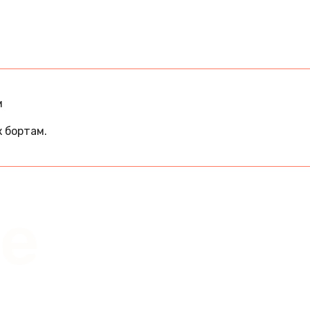
м
 бортам.
ee