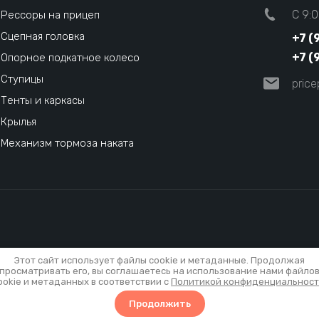
C 9:0
Рессоры на прицеп
Сцепная головка
+7 (
+7 (
Опорное подкатное колесо
Ступицы
pric
Тенты и каркасы
Крылья
Механизм тормоза наката
Этот сайт использует файлы cookie и метаданные. Продолжая
просматривать его, вы соглашаетесь на использование нами файло
ookie и метаданных в соответствии с
Политикой конфиденциальнос
Сравнение
Корзина
Продолжить
0
0