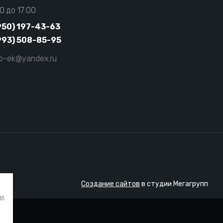
0 до 17:00
950) 197-43-63
993) 508-85-95
ep-ek@yandex.ru
Создание сайтов
в студии Мегагрупп
в
ти
.