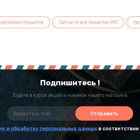
ee
курганских прицепов
Запчасти для прицепов КМЗ
Уд
Подпишитесь !
Будьте в курсе акций и новинок нашего магазина
Отправить
чу и обработку персональных данных
в соответствии