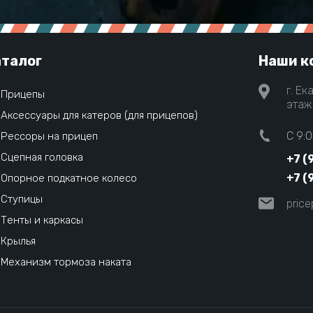
талог
Наши к
г. Ек
Прицепы
этаж 
Аксессуары для катеров (для прицепов)
C 9:0
Рессоры на прицеп
Сцепная головка
+7 (
+7 (
Опорное подкатное колесо
Ступицы
pric
Тенты и каркасы
Крылья
Механизм тормоза наката