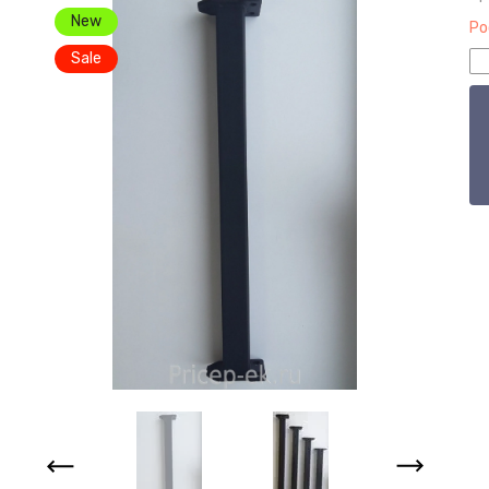
New
Ро
Sale